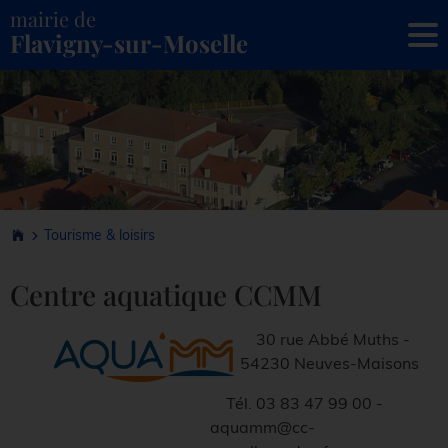
mairie de
To
Flavigny-sur-Moselle
Tourisme & loisirs
Centre aquatique CCMM
30 rue Abbé Muths -
54230 Neuves-Maisons
Tél. 03 83 47 99 00 -
aquamm@cc-