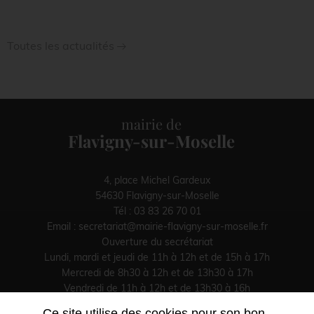
Toutes les actualités
mairie de
Flavigny-sur-Moselle
4, place Michel Gardeux
54630 Flavigny-sur-Moselle
Tél :
03 83 26 70 01
Email :
secretariat@mairie-flavigny-sur-moselle.fr
Ouverture du secrétariat
Lundi, mardi et jeudi de 11h à 12h et de 15h à 17h
Mercredi de 8h30 à 12h et de 13h30 à 17h
Vendredi de 11h à 12h et de 13h30 à 16h
Le samedi fermé
Ce site utilise des cookies pour son bon