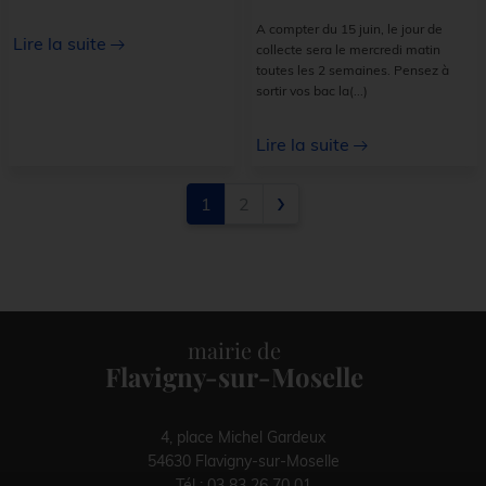
A compter du 15 juin, le jour de
Lire la suite
collecte sera le mercredi matin
toutes les 2 semaines. Pensez à
sortir vos bac la
(...)
Lire la suite
›
1
2
mairie de
Flavigny-sur-Moselle
4, place Michel Gardeux
54630 Flavigny-sur-Moselle
Tél :
03 83 26 70 01