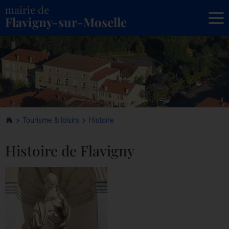
mairie de
To
Flavigny-sur-Moselle
Tourisme & loisirs
Histoire
Histoire de Flavigny