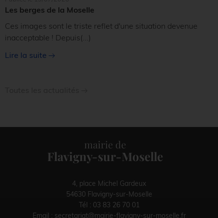
Les berges de la Moselle
Ces images sont le triste reflet d'une situation devenue
inacceptable ! Depuis
(...)
Lire la suite
Toutes les actualités
mairie de
Flavigny-sur-Moselle
4, place Michel Gardeux
54630 Flavigny-sur-Moselle
Tél :
03 83 26 70 01
Email :
secretariat@mairie-flavigny-sur-moselle.fr