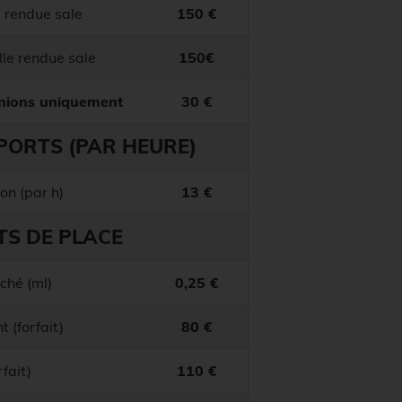
e rendue sale
150 €
lle rendue sale
150€
unions uniquement
30 €
PORTS (PAR HEURE)
on (par h)
13 €
TS DE PLACE
ché (ml)
0,25 €
t (forfait)
80 €
rfait)
110 €