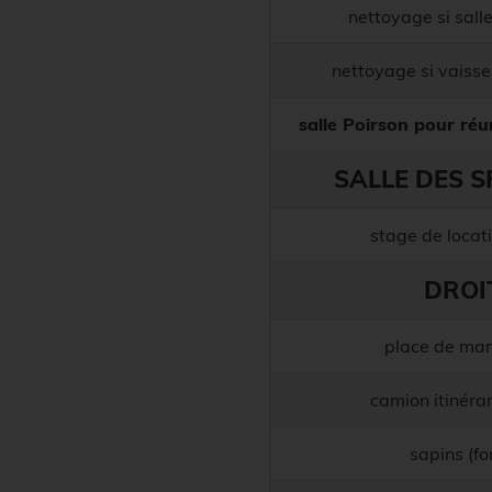
nettoyage si sall
nettoyage si vaisse
salle Poirson pour ré
SALLE DES S
stage de locati
DROI
place de mar
camion itinéran
sapins (fo