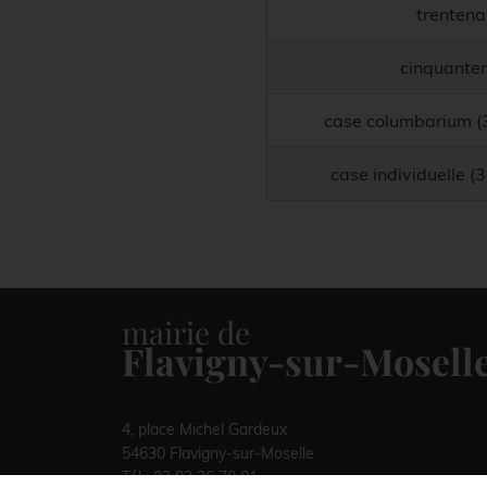
trentena
cinquante
case columbarium (
case individuelle (
mairie de
Flavigny-sur-Mosell
4, place Michel Gardeux
54630 Flavigny-sur-Moselle
Tél :
03 83 26 70 01