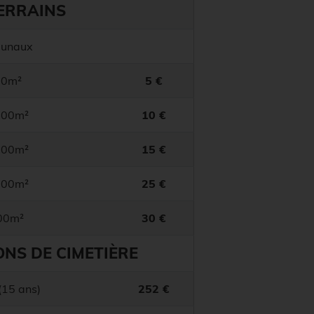
ERRAINS
munaux
00m²
5 €
400m²
10 €
600m²
15 €
800m²
25 €
800m²
30 €
NS DE CIMETIÈRE
(15 ans)
252 €