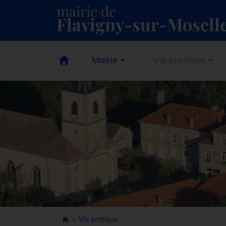
mairie de
Flavigny-sur-Mosell
Mairie
Vie pratique
Vie pratique