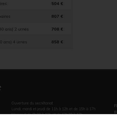
ires
504 €
naires
807 €
30 ans) 2 urnes
708 €
30 ans) 4 urnes
858 €
e
Ouverture du secrétariat
F
Lundi, mardi et jeudi de 11h à 12h et de 15h à 17h
B
Mercredi de 8h30 à 12h et de 13h30 à 17h