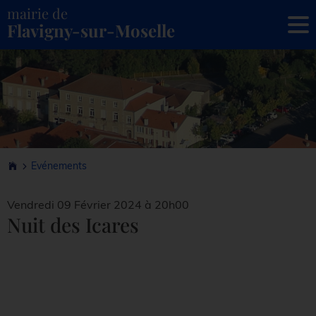
mairie de
To
Flavigny-sur-Moselle
Evénements
Vendredi 09 Février 2024 à 20h00
Nuit des Icares