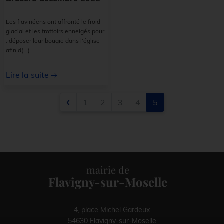
Les flavinéens ont affronté le froid
glacial et les trottoirs enneigés pour
: déposer leur bougie dans l'église
afin d
(...)
Lire la suite
‹
1
2
3
4
5
mairie de
Flavigny-sur-Moselle
4, place Michel Gardeux
54630 Flavigny-sur-Moselle