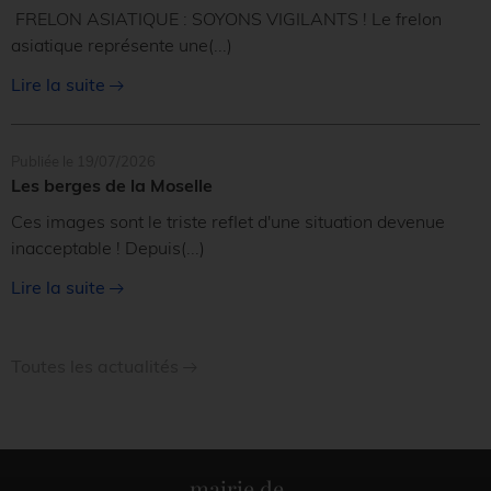
FRELON ASIATIQUE : SOYONS VIGILANTS ! Le frelon
asiatique représente une
(...)
Lire la suite
Publiée le 19/07/2026
Les berges de la Moselle
Ces images sont le triste reflet d'une situation devenue
inacceptable ! Depuis
(...)
Lire la suite
Toutes les actualités
mairie de